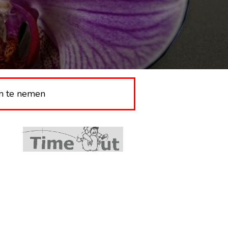
an te nemen